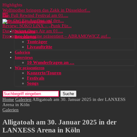
Highlights
Wolfmother bringen das Zakk in Düsseldorf...
Das Full Rewind Festival am 01....
Party On! Ein Ausflug auf den...
Review: SOKO LiNX – „Punk Für...
Das Wacken Open Air am 01....
Neuigkeiten
Frontstage Magazine präsentiert – ABRAMOWICZ auf...
Rezensionen
Tonträger
Liveauftritte
Galerien
Interviews
10 Wunderfragen an …
Wir präsentieren
Konzerte/Touren
Festivals
Songs
Suche
Home
Galerien
Alligatoah am 30. Januar 2025 in der LANXESS
Arena in Köln
Galerien
Alligatoah am 30. Januar 2025 in der
LANXESS Arena in Köln