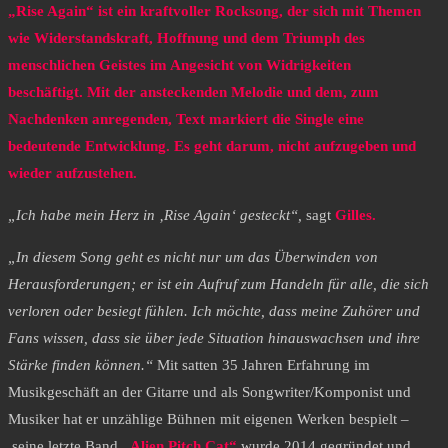
„Rise Again“ ist ein kraftvoller Rocksong, der sich mit Themen
wie Widerstandskraft, Hoffnung und dem Triumph des
menschlichen Geistes im Angesicht von Widrigkeiten
beschäftigt. Mit der ansteckenden Melodie und dem, zum
Nachdenken anregenden, Text markiert die Single eine
bedeutende Entwicklung. Es geht darum, nicht aufzugeben und
wieder aufzustehen.
„Ich habe mein Herz in ‚Rise Again‘ gesteckt“,
sagt
Gilles.
„In diesem Song geht es nicht nur um das Überwinden von
Herausforderungen; er ist ein Aufruf zum Handeln für alle, die sich
verloren oder besiegt fühlen. Ich möchte, dass meine Zuhörer und
Fans wissen, dass sie über jede Situation hinauswachsen und ihre
Stärke finden können.“
Mit satten 35 Jahren Erfahrung im
Musikgeschäft an der Gitarre und als Songwriter/Komponist und
Musiker hat er unzählige Bühnen mit eigenen Werken bespielt –
seine letzte Band
„Alien Pitch Cat“
wurde 2014 gegründet und