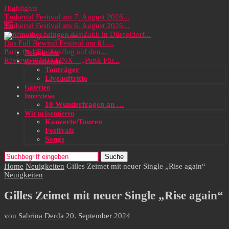
Highlights
Taubertal Festival am 7. August 2026...
Taubertal Festival am 6. August 2026...
Wolfmother bringen das Zakk in Düsseldorf...
Das Full Rewind Festival am 01....
Party On! Ein Ausflug auf den...
Neuigkeiten
Review: SOKO LiNX – „Punk Für...
Rezensionen
Tonträger
Liveauftritte
Galerien
Interviews
10 Wunderfragen an …
Wir präsentieren
Konzerte/Touren
Festivals
Songs
Suche
Home
Neuigkeiten
Gilles Zeimet mit neuer Single „Rise again“
Neuigkeiten
Gilles Zeimet mit neuer Single „Rise again“
von
Sabrina Derda
20. September 2024