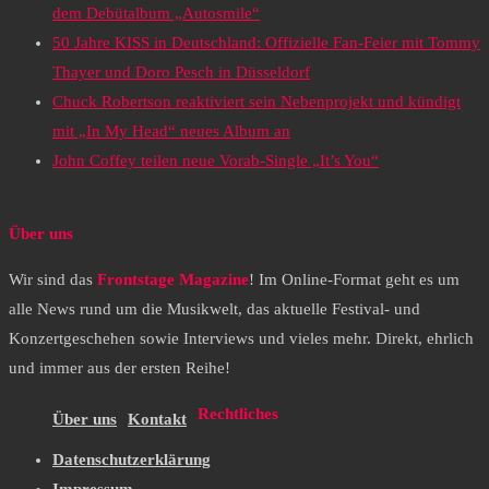
dem Debütalbum „Autosmile“
50 Jahre KISS in Deutschland: Offizielle Fan-Feier mit Tommy
Thayer und Doro Pesch in Düsseldorf
Chuck Robertson reaktiviert sein Nebenprojekt und kündigt
mit „In My Head“ neues Album an
John Coffey teilen neue Vorab-Single „It’s You“
Über uns
Wir sind das
Frontstage Magazine
! Im Online-Format geht es um
alle News rund um die Musikwelt, das aktuelle Festival- und
Konzertgeschehen sowie Interviews und vieles mehr. Direkt, ehrlich
und immer aus der ersten Reihe!
Rechtliches
Über uns
Kontakt
Datenschutzerklärung