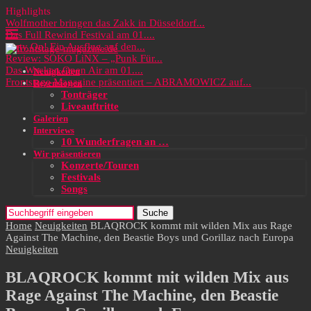
Highlights
Wolfmother bringen das Zakk in Düsseldorf...
Das Full Rewind Festival am 01....
Party On! Ein Ausflug auf den...
Review: SOKO LiNX – „Punk Für...
Das Wacken Open Air am 01....
Neuigkeiten
Frontstage Magazine präsentiert – ABRAMOWICZ auf...
Rezensionen
Tonträger
Liveauftritte
Galerien
Interviews
10 Wunderfragen an …
Wir präsentieren
Konzerte/Touren
Festivals
Songs
Suche
Home
Neuigkeiten
BLAQROCK kommt mit wilden Mix aus Rage
Against The Machine, den Beastie Boys und Gorillaz nach Europa
Neuigkeiten
BLAQROCK kommt mit wilden Mix aus
Rage Against The Machine, den Beastie