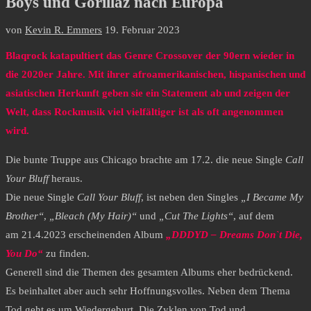
Boys und Gorillaz nach Europa
von
Kevin R. Emmers
19. Februar 2023
Blaqrock katapultiert das Genre Crossover der 90ern wieder in
die 2020er Jahre. Mit ihrer afroamerikanischen, hispanischen und
asiatischen Herkunft geben sie ein Statement ab und zeigen der
Welt, dass Rockmusik viel vielfältiger ist als oft angenommen
wird.
Die bunte Truppe aus Chicago brachte am 17.2. die neue Single
Call
Your Bluff
heraus.
Die neue Single
Call Your Bluff
, ist neben den Singles
„I Became My
Brother“
,
„Bleach (My Hair)“
und
„Cut The Lights“
, auf dem
am 21.4.2023 erscheinenden Album
„
DDDYD – Dreams Don`t Die,
You Do“
zu finden.
Generell sind die Themen des gesamten Albums eher bedrückend.
Es beinhaltet aber auch sehr Hoffnungsvolles. Neben dem Thema
Tod geht es um Wiedergeburt. Die Zyklen von Tod und