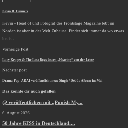
Kevin R. Emmers
Kevin - Head of und Fotograf des Frontstage Magazine lebt im
Norden ist aber in der Welt Zuhause. Findet sich immer da wo etwas
los ist.
Vorherige Post
Lucy Kruger & The Lost Boys lassen „Heaving“ von der Leine
Nächster post
Drama-Pop: ARAI veröffentlicht neue Single / Debüt-Album im Mai
Das könnte dir auch gefallen
@ veröffentlichen mit „Punish My...
6. August 2026
50 Jahre KISS in Deutschland:...