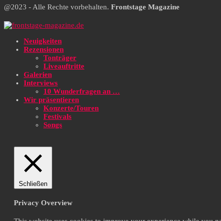
@2023 - Alle Rechte vorbehalten.
Frontstage Magazine
Neuigkeiten
Rezensionen
Tonträger
Liveauftritte
Galerien
Interviews
10 Wunderfragen an …
Wir präsentieren
Konzerte/Touren
Festivals
Songs
Schließen
Privacy Overview
This website uses cookies to improve your experience while you navi