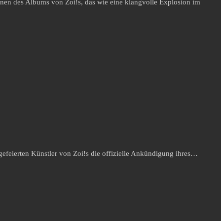
inen des Albums von Zoi!s, das wie eine klangvolle Explosion im
gefeierten Künstler von Zoi!s die offizielle Ankündigung ihres…