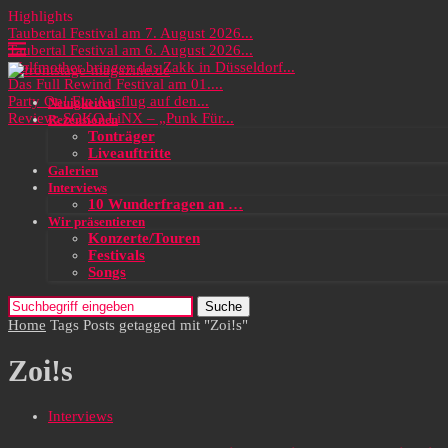
Highlights
Taubertal Festival am 7. August 2026...
Taubertal Festival am 6. August 2026...
Wolfmother bringen das Zakk in Düsseldorf...
Das Full Rewind Festival am 01....
Party On! Ein Ausflug auf den...
Neuigkeiten
Review: SOKO LiNX – „Punk Für...
Rezensionen
Tonträger
Liveauftritte
Galerien
Interviews
10 Wunderfragen an …
Wir präsentieren
Konzerte/Touren
Festivals
Songs
Suche
Home
Tags
Posts getagged mit "Zoi!s"
Zoi!s
Interviews