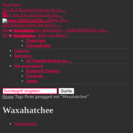
Highlights
Das Full Rewind Festival am 01....
Party On! Ein Ausflug auf den...
Review: SOKO LiNX – „Punk Für...
Das Wacken Open Air am 01....
Frontstage Magazine präsentiert – ABRAMOWICZ auf...
Neuigkeiten
Review: Citizen – „Halcyon Blues“
Rezensionen
Tonträger
Liveauftritte
Galerien
Interviews
10 Wunderfragen an …
Wir präsentieren
Konzerte/Touren
Festivals
Songs
Suche
Home
Tags
Posts getagged mit "Waxahatchee"
Waxahatchee
Neuigkeiten