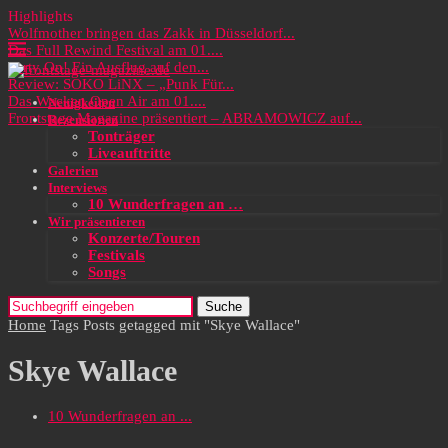
Highlights
Wolfmother bringen das Zakk in Düsseldorf...
Das Full Rewind Festival am 01....
Party On! Ein Ausflug auf den...
Review: SOKO LiNX – „Punk Für...
Das Wacken Open Air am 01....
Neuigkeiten
Frontstage Magazine präsentiert – ABRAMOWICZ auf...
Rezensionen
Tonträger
Liveauftritte
Galerien
Interviews
10 Wunderfragen an …
Wir präsentieren
Konzerte/Touren
Festivals
Songs
Suche
Home
Tags
Posts getagged mit "Skye Wallace"
Skye Wallace
10 Wunderfragen an ...