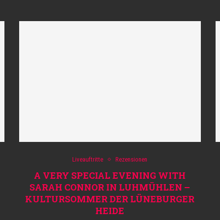
Liveauftritte
Rezensionen
A VERY SPECIAL EVENING WITH
SARAH CONNOR IN LUHMÜHLEN –
KULTURSOMMER DER LÜNEBURGER
HEIDE