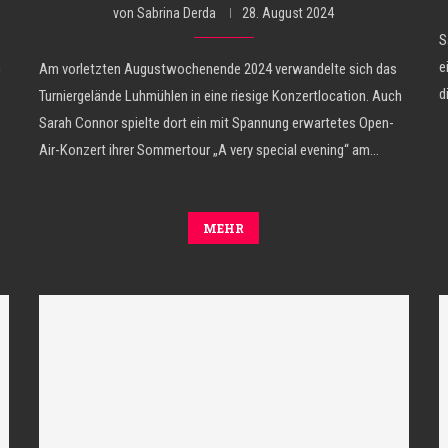
von
Sabrina Derda
28. August 2024
S
m
e
Am vorletzten Augustwochenende 2024 verwandelte sich das
d
Turniergelände Luhmühlen in eine riesige Konzertlocation. Auch
Sarah Connor spielte dort ein mit Spannung erwartetes Open-
Air-Konzert ihrer Sommertour „A very special evening“ am…
MEHR