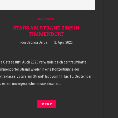
Neuigkeiten
STARS AM STRAND 2025 IN
TIMMENDORF
von
Sabrina Derda
2. April 2025
ie Ostsee ruft! Auch 2025 verwandelt sich der traumhafte
immendorfer Strand wieder in eine Konzertbühne der
xtraklasse: „Stars am Strand“ lädt vom 11. bis 15. September
u einem unvergesslichen musikalischen…
MEHR