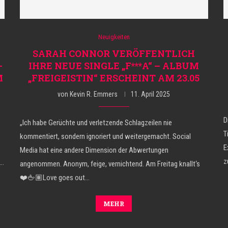
Neuigkeiten
SARAH CONNOR VERÖFFENTLICH
–
IHRE NEUE SINGLE „F***A“ – ALBUM
M
„FREIGEISTIN“ ERSCHEINT AM 23.05
von
Kevin R. Emmers
11. April 2025
D
„Ich habe Gerüchte und verletzende Schlagzeilen nie
T
kommentiert, sondern ignoriert und weitergemacht. Social
E
Media hat eine andere Dimension der Abwertungen
z
t…
angenommen. Anonym, feige, vernichtend. Am Freitag knallt‘s
❤️🖕🏽Love goes out…
MEHR