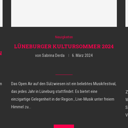
Neuigkeiten
LÜNEBURGER KULTURSOMMER 2024
N
von
Sabrina Derda
6. März 2024
in
Das Open Air auf den Sülzwiesen ist ein beliebtes Musikfestival,
das jedes Jahr in Lüneburg stattfindet. Es bietet eine
Z
einzigartige Gelegenheit in der Region , Live-Musik unter freiem
W
Himmel zu…
S
V