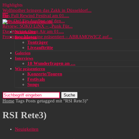
Highlights
Wolfmother bringen das Zakk in Düsseldorf...
Das Full Rewind Festival am 01....
Party On! Ein Ausflug auf den...
Review: SOKO LiNX – „Punk Für...
Das Wacken Open Air am 01....
Neuigkeiten
Frontstage Magazine präsentiert – ABRAMOWICZ auf...
Rezensionen
Tonträger
Liveauftritte
Galerien
Interviews
10 Wunderfragen an …
Wir präsentieren
Konzerte/Touren
Festivals
Songs
Suche
Home
Tags
Posts getagged mit "RSI Rete3)"
RSI Rete3)
Neuigkeiten