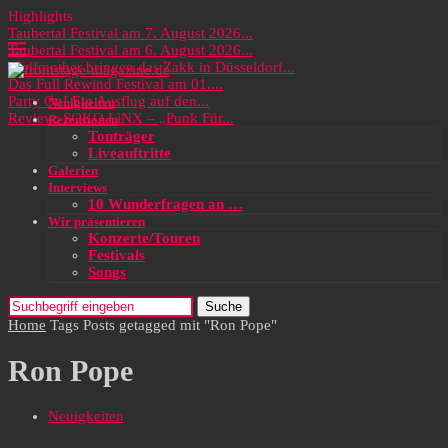
Highlights
Taubertal Festival am 7. August 2026...
Taubertal Festival am 6. August 2026...
Wolfmother bringen das Zakk in Düsseldorf...
Das Full Rewind Festival am 01....
Party On! Ein Ausflug auf den...
Neuigkeiten
Review: SOKO LiNX – „Punk Für...
Rezensionen
Tonträger
Liveauftritte
Galerien
Interviews
10 Wunderfragen an …
Wir präsentieren
Konzerte/Touren
Festivals
Songs
Suche
Home
Tags
Posts getagged mit "Ron Pope"
Ron Pope
Neuigkeiten