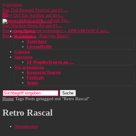
Highlights
Das Full Rewind Festival am 01....
Party On! Ein Ausflug auf den...
Review: SOKO LiNX – „Punk Für...
Das Wacken Open Air am 01....
Frontstage Magazine präsentiert – ABRAMOWICZ auf...
Neuigkeiten
Review: Citizen – „Halcyon Blues“
Rezensionen
Tonträger
Liveauftritte
Galerien
Interviews
10 Wunderfragen an …
Wir präsentieren
Konzerte/Touren
Festivals
Songs
Suche
Home
Tags
Posts getagged mit "Retro Rascal"
Retro Rascal
Neuigkeiten