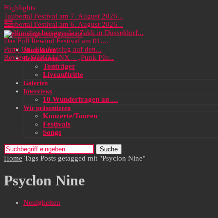
Highlights
Taubertal Festival am 7. August 2026...
Taubertal Festival am 6. August 2026...
Wolfmother bringen das Zakk in Düsseldorf...
Das Full Rewind Festival am 01....
Party On! Ein Ausflug auf den...
Neuigkeiten
Review: SOKO LiNX – „Punk Für...
Rezensionen
Tonträger
Liveauftritte
Galerien
Interviews
10 Wunderfragen an …
Wir präsentieren
Konzerte/Touren
Festivals
Songs
Suche
Home
Tags
Posts getagged mit "Psyclon Nine"
Psyclon Nine
Neuigkeiten