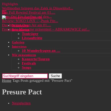
Highlights
Wolfmother bringen das Zakk in Düsseldorf...
Das Full Rewind Festival am 01....
Party On! Ein Ausflug auf den...
Review: SOKO LiNX – „Punk Für...
Das Wacken Open Air am 01....
Neuigkeiten
Frontstage Magazine präsentiert – ABRAMOWICZ auf...
Rezensionen
Tonträger
Liveauftritte
Galerien
Interviews
10 Wunderfragen an …
Wir präsentieren
Konzerte/Touren
Festivals
Songs
Suche
Home
Tags
Posts getagged mit "Presure Pact"
Presure Pact
Neuigkeiten