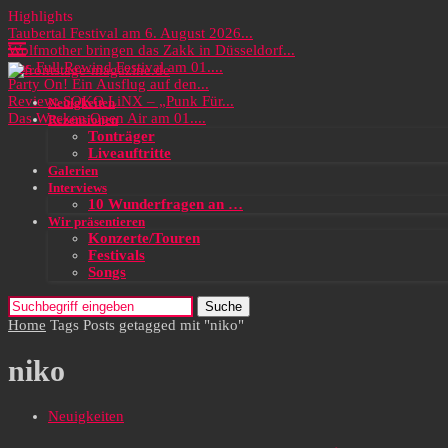
Highlights
Taubertal Festival am 6. August 2026...
Wolfmother bringen das Zakk in Düsseldorf...
Das Full Rewind Festival am 01....
Party On! Ein Ausflug auf den...
Review: SOKO LiNX – „Punk Für...
Neuigkeiten
Das Wacken Open Air am 01....
Rezensionen
Tonträger
Liveauftritte
Galerien
Interviews
10 Wunderfragen an …
Wir präsentieren
Konzerte/Touren
Festivals
Songs
Suche
Home
Tags
Posts getagged mit "niko"
niko
Neuigkeiten