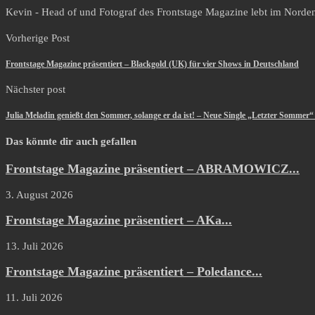
Kevin - Head of und Fotograf des Frontstage Magazine lebt im Norden i
Vorherige Post
Frontstage Magazine präsentiert – Blackgold (UK) für vier Shows in Deutschland
Nächster post
Julia Meladin genießt den Sommer, solange er da ist! – Neue Single „Letzter Sommer
Das könnte dir auch gefallen
Frontstage Magazine präsentiert – ABRAMOWICZ...
3. August 2026
Frontstage Magazine präsentiert – AKa...
13. Juli 2026
Frontstage Magazine präsentiert – Poledance...
11. Juli 2026