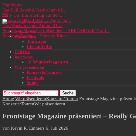
Highlights
Das Full Rewind Festival am 01....
Party On! Ein Ausflug auf den...
Review: SOKO LiNX – „Punk Für...
Das Wacken Open Air am 01....
Frontstage Magazine präsentiert – ABRAMOWICZ auf...
Neuigkeiten
Review: Citizen – „Halcyon Blues“
Rezensionen
Tonträger
Liveauftritte
Galerien
Interviews
10 Wunderfragen an …
Wir präsentieren
Konzerte/Touren
Festivals
Songs
Suche
Home
Wir präsentieren
Konzerte/Touren
Frontstage Magazine präsenti
Konzerte/Touren
Wir präsentieren
Frontstage Magazine präsentiert – Really 
von
Kevin R. Emmers
6. Juli 2026