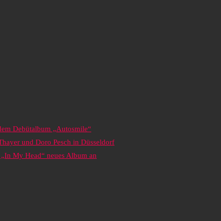
s dem Debütalbum „Autosmile“
 Thayer und Doro Pesch in Düsseldorf
it „In My Head“ neues Album an