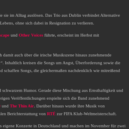
e sie im Alltag auslösen. Das Trio aus Dublin verbindet Alternative
bens, ohne sich dabei in Resignation zu verlieren.
scape
und
Other Voices
führte, erscheint im Herbst mit
ch damit auch über die irische Musikszene hinaus zunehmende
t“
. Inhaltlich kreisen die Songs um Angst, Überforderung sowie die
nd schaffen Songs, die gleichermaßen nachdenklich wie mitreißend
 schwarzem Humor. Gerade diese Mischung aus Ernsthaftigkeit und
herigen Veröffentlichungen erspielte sich die Band zunehmend
9
und
The Thin Air
. Darüber hinaus wurde ihre Musik von
alen Berichterstattung von
RTÉ
zur FIFA Klub-Weltmeisterschaft.
s eigene Konzerte in Deutschland und machen im November für zwei