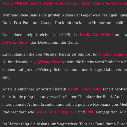
Wenn Weltschmerz auf schwarzen Humor trifft: Really Good Time
Während viele Bands die großen Krisen der Gegenwart besingen, inter
Rock, Post-Punk und Garage-Rock mit trockenem Humor und erzählt vo
Nach einem ereignisreichen Jahr 2025, das
Really Good Time
unter 
„Affirmations“
das Debütalbum der Band.
Zuvor standen die drei Musiker bereits als Support für
Franz Ferdina
Aufmerksamkeit.
„Affirmations“
vereint die bereits veröffentlichten 
kleinen und großen Widersprüche des modernen Alltags. Dabei verbi
sind.
Anstelle einfacher Antworten liefern
Really Good Time
scharf beobac
Selbstironie prägt den unverwechselbaren Charakter der Band. Auch ab
internationale Aufmerksamkeit und erhielt positive Resonanz von Me
Radiosendern wie
BBC 6 Music
,
Radio X
und
RTÉ
aufgegriffen. Mit
Im Herbst folgt die bislang umfangreichste Tour der Band durch Euro