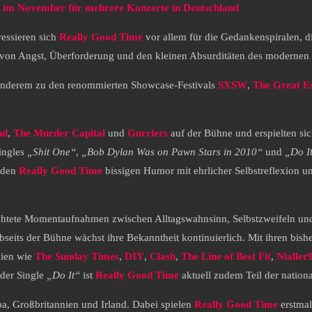
 im November für mehrere Konzerte in Deutschland
essieren sich
Really Good Time
vor allem für die Gedankenspiralen, di
n Angst, Überforderung und den kleinen Absurditäten des modernen Le
anderem zu den renommierten Showcase-Festivals
SXSW
,
The Great E
nd
,
The Murder Capital
und
Gurriers
auf der Bühne und erspielten si
Singles
„Shit One“
,
„Bob Dylan Was on Pawn Stars in 2010“
und
„Do I
nden
Really Good Time
bissigen Humor mit ehrlicher Selbstreflexion u
htete Momentaufnahmen zwischen Alltagswahnsinn, Selbstzweifeln und
seits der Bühne wächst ihre Bekanntheit kontinuierlich. Mit ihren bis
dien wie
The Sunday Times
,
DIY
,
Clash
,
The Line of Best Fit
,
Nialler
 der Single
„Do It“
ist
Really Good Time
aktuell zudem Teil der nation
pa, Großbritannien und Irland. Dabei spielen
Really Good Time
erstmal