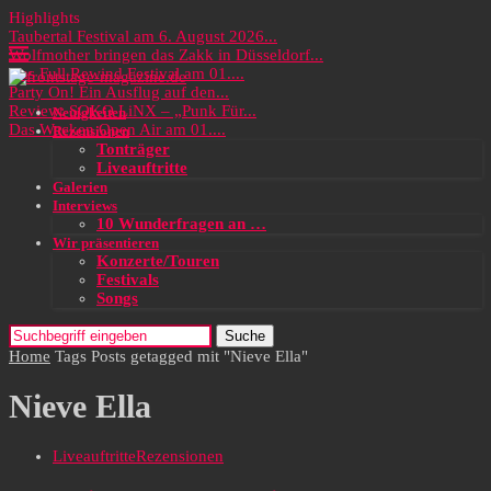
Highlights
Taubertal Festival am 6. August 2026...
Wolfmother bringen das Zakk in Düsseldorf...
Das Full Rewind Festival am 01....
Party On! Ein Ausflug auf den...
Review: SOKO LiNX – „Punk Für...
Neuigkeiten
Das Wacken Open Air am 01....
Rezensionen
Tonträger
Liveauftritte
Galerien
Interviews
10 Wunderfragen an …
Wir präsentieren
Konzerte/Touren
Festivals
Songs
Suche
Home
Tags
Posts getagged mit "Nieve Ella"
Nieve Ella
Liveauftritte
Rezensionen