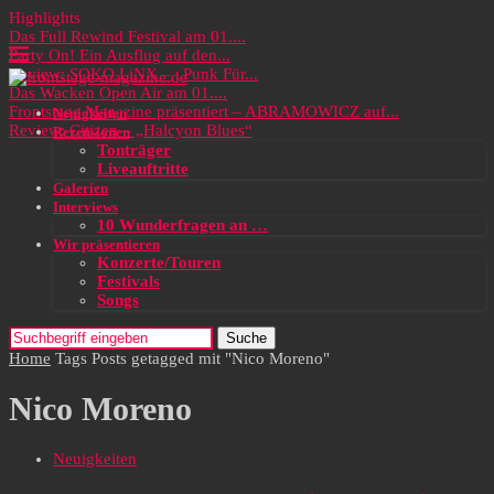
Highlights
Das Full Rewind Festival am 01....
Party On! Ein Ausflug auf den...
Review: SOKO LiNX – „Punk Für...
Das Wacken Open Air am 01....
Frontstage Magazine präsentiert – ABRAMOWICZ auf...
Neuigkeiten
Review: Citizen – „Halcyon Blues“
Rezensionen
Tonträger
Liveauftritte
Galerien
Interviews
10 Wunderfragen an …
Wir präsentieren
Konzerte/Touren
Festivals
Songs
Suche
Home
Tags
Posts getagged mit "Nico Moreno"
Nico Moreno
Neuigkeiten