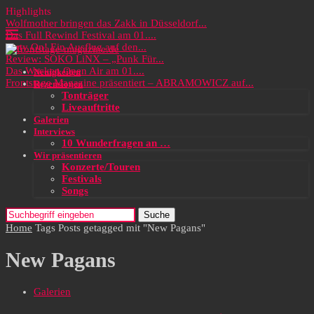
Highlights
Wolfmother bringen das Zakk in Düsseldorf...
Das Full Rewind Festival am 01....
Party On! Ein Ausflug auf den...
Review: SOKO LiNX – „Punk Für...
Das Wacken Open Air am 01....
Neuigkeiten
Frontstage Magazine präsentiert – ABRAMOWICZ auf...
Rezensionen
Tonträger
Liveauftritte
Galerien
Interviews
10 Wunderfragen an …
Wir präsentieren
Konzerte/Touren
Festivals
Songs
Suche
Home
Tags
Posts getagged mit "New Pagans"
New Pagans
Galerien