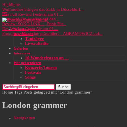
Highlights
Wolfmother bringen das Zakk in Düsseldorf...
Das Full Rewind Festival am 01....
Party On! Ein Ausflug auf den...
Review: SOKO LiNX – „Punk Für...
Das Wacken Open Air am 01....
Neuigkeiten
Frontstage Magazine präsentiert – ABRAMOWICZ auf...
Rezensionen
Tonträger
Liveauftritte
Galerien
Interviews
10 Wunderfragen an …
Wir präsentieren
Konzerte/Touren
Festivals
Songs
Suche
Home
Tags
Posts getagged mit "London grammer"
London grammer
Neuigkeiten