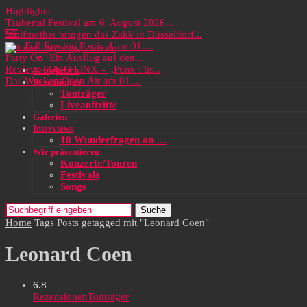
Highlights
Taubertal Festival am 6. August 2026...
Wolfmother bringen das Zakk in Düsseldorf...
Das Full Rewind Festival am 01....
Party On! Ein Ausflug auf den...
Review: SOKO LiNX – „Punk Für...
Neuigkeiten
Das Wacken Open Air am 01....
Rezensionen
Tonträger
Liveauftritte
Galerien
Interviews
10 Wunderfragen an …
Wir präsentieren
Konzerte/Touren
Festivals
Songs
Suche
Home
Tags
Posts getagged mit "Leonard Coen"
Leonard Coen
6.8
Rezensionen
Tonträger