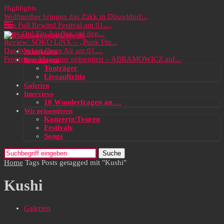
Highlights
Wolfmother bringen das Zakk in Düsseldorf...
Das Full Rewind Festival am 01....
Party On! Ein Ausflug auf den...
Review: SOKO LiNX – „Punk Für...
Das Wacken Open Air am 01....
Neuigkeiten
Frontstage Magazine präsentiert – ABRAMOWICZ auf...
Rezensionen
Tonträger
Liveauftritte
Galerien
Interviews
10 Wunderfragen an …
Wir präsentieren
Konzerte/Touren
Festivals
Songs
Suche
Home
Tags
Posts getagged mit "Kushi"
Kushi
Galerien