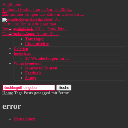
Highlights
Taubertal Festival am 6. August 2026...
Wolfmother bringen das Zakk in Düsseldorf...
Das Full Rewind Festival am 01....
Party On! Ein Ausflug auf den...
Review: SOKO LiNX – „Punk Für...
Neuigkeiten
Das Wacken Open Air am 01....
Rezensionen
Tonträger
Liveauftritte
Galerien
Interviews
10 Wunderfragen an …
Wir präsentieren
Konzerte/Touren
Festivals
Songs
Suche
Home
Tags
Posts getagged mit "error"
error
Neuigkeiten