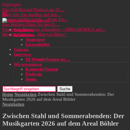
Highlights
Das Full Rewind Festival am 01....
Party On! Ein Ausflug auf den...
Review: SOKO LiNX – „Punk Für...
Das Wacken Open Air am 01....
Frontstage Magazine präsentiert – ABRAMOWICZ auf...
Neuigkeiten
Review: Citizen – „Halcyon Blues“
Rezensionen
Tonträger
Liveauftritte
Galerien
Interviews
10 Wunderfragen an …
Wir präsentieren
Konzerte/Touren
Festivals
Songs
Suche
Home
Neuigkeiten
Zwischen Stahl und Sommerabenden: Der
Musikgarten 2026 auf dem Areal Böhler
Neuigkeiten
Zwischen Stahl und Sommerabenden: Der
Musikgarten 2026 auf dem Areal Böhler