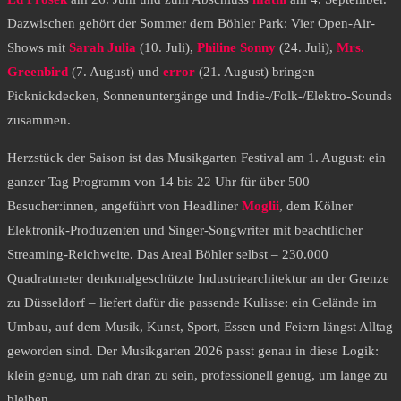
Dazwischen gehört der Sommer dem Böhler Park: Vier Open-Air-
Shows mit
Sarah Julia
(10. Juli),
Philine Sonny
(24. Juli),
Mrs.
Greenbird
(7. August) und
error
(21. August) bringen
Picknickdecken, Sonnenuntergänge und Indie-/Folk-/Elektro-Sounds
zusammen.
Herzstück der Saison ist das Musikgarten Festival am 1. August: ein
ganzer Tag Programm von 14 bis 22 Uhr für über 500
Besucher:innen, angeführt von Headliner
Moglii
, dem Kölner
Elektronik-Produzenten und Singer-Songwriter mit beachtlicher
Streaming-Reichweite. Das Areal Böhler selbst – 230.000
Quadratmeter denkmalgeschützte Industriearchitektur an der Grenze
zu Düsseldorf – liefert dafür die passende Kulisse: ein Gelände im
Umbau, auf dem Musik, Kunst, Sport, Essen und Feiern längst Alltag
geworden sind. Der Musikgarten 2026 passt genau in diese Logik:
klein genug, um nah dran zu sein, professionell genug, um lange zu
bleiben.