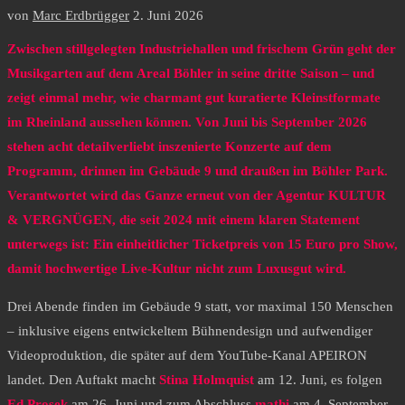
von
Marc Erdbrügger
2. Juni 2026
Zwischen stillgelegten Industriehallen und frischem Grün geht der
Musikgarten auf dem Areal Böhler in seine dritte Saison – und
zeigt einmal mehr, wie charmant gut kuratierte Kleinstformate
im Rheinland aussehen können. Von Juni bis September 2026
stehen acht detailverliebt inszenierte Konzerte auf dem
Programm, drinnen im Gebäude 9 und draußen im Böhler Park.
Verantwortet wird das Ganze erneut von der Agentur KULTUR
& VERGNÜGEN, die seit 2024 mit einem klaren Statement
unterwegs ist: Ein einheitlicher Ticketpreis von 15 Euro pro Show,
damit hochwertige Live-Kultur nicht zum Luxusgut wird.
Drei Abende finden im Gebäude 9 statt, vor maximal 150 Menschen
– inklusive eigens entwickeltem Bühnendesign und aufwendiger
Videoproduktion, die später auf dem YouTube-Kanal APEIRON
landet. Den Auftakt macht
Stina Holmquist
am 12. Juni, es folgen
Ed Prosek
am 26. Juni und zum Abschluss
mathi
am 4. September.