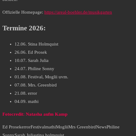
Offizielle Homepage:
https://areal-boehler.de/musikgarten
Termine 2026:
12.06. Stina Holmquist
26.06. Ed Prosek
10.07. Sarah Julia
24.07. Philine Sonny
01.08. Festival, Moglii uvm.
07.08. Mrs. Greenbird
21.08. error
04.09. mathi
Fotocredit: Natasha aufm Kamp
Ed Prosek
error
Festival
mathi
Moglii
Mrs Greenbird
News
Philine
Sonny
Sarah Julia
stina holmquist