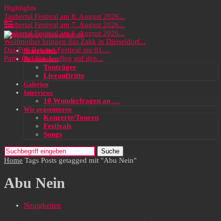
Highlights
Taubertal Festival am 8. August 2026...
Taubertal Festival am 7. August 2026...
Taubertal Festival am 6. August 2026...
Wolfmother bringen das Zakk in Düsseldorf...
Das Full Rewind Festival am 01....
Neuigkeiten
Party On! Ein Ausflug auf den...
Rezensionen
Tonträger
Liveauftritte
Galerien
Interviews
10 Wunderfragen an …
Wir präsentieren
Konzerte/Touren
Festivals
Songs
Suche
Home
Tags
Posts getagged mit "Abu Nein"
Abu Nein
Neuigkeiten