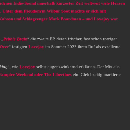
adenen Indie-Sound innerhalb kürzester Zeit weltweit viele Herzen
. Unter dem Pseudonym Wilbur Soot machte er sich mit
Ash Kabosu und Schlagzeuger Mark Boardman – und Lovejoy war
 „
Pebble Brain
“ die zweite EP, deren frischer, fast schon rotziger
 Over
“ festigten
Lovejoy
im Sommer 2023 ihren Ruf als exzellente
king
“, wie
Lovejoy
selbst augenzwinkernd erklärten. Der Mix aus
 Vampire Weekend oder The Libertines
ein. Gleichzeitig markierte