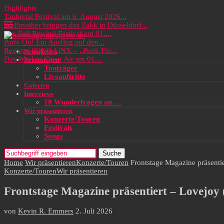
Highlights
Taubertal Festival am 6. August 2026...
Wolfmother bringen das Zakk in Düsseldorf...
Das Full Rewind Festival am 01....
Party On! Ein Ausflug auf den...
Review: SOKO LiNX – „Punk Für...
Neuigkeiten
Das Wacken Open Air am 01....
Rezensionen
Tonträger
Liveauftritte
Galerien
Interviews
10 Wunderfragen an …
Wir präsentieren
Konzerte/Touren
Festivals
Songs
Suche
Home
Wir präsentieren
Konzerte/Touren
Frontstage Magazine präsenti
Konzerte/Touren
Wir präsentieren
Frontstage Magazine präsentiert – Lovejoy 
von
Kevin R. Emmers
2. Juli 2026