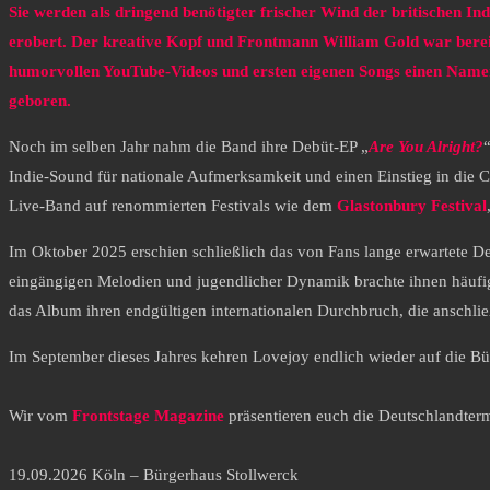
Sie werden als dringend benötigter frischer Wind der britischen In
erobert. Der kreative Kopf und Frontmann William Gold war bere
humorvollen YouTube-Videos und ersten eigenen Songs einen Namen
geboren.
Noch im selben Jahr nahm die Band ihre Debüt-EP „
Are You Alright?
Indie-Sound für nationale Aufmerksamkeit und einen Einstieg in die Ch
Live-Band auf renommierten Festivals wie dem
Glastonbury
Festival
Im Oktober 2025 erschien schließlich das von Fans lange erwartete D
eingängigen Melodien und jugendlicher Dynamik brachte ihnen häufi
das Album ihren endgültigen internationalen Durchbruch, die anschl
Im September dieses Jahres kehren Lovejoy endlich wieder auf die B
Wir vom
Frontstage Magazine
präsentieren euch die Deutschlandte
19.09.2026 Köln – Bürgerhaus Stollwerck