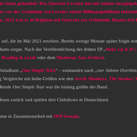
die-Szene gehandelt: Das Quartett Lovejoy hat mit seinem energiegel
its vor der Gründung von Lovejoy einem Millionenpublikum bekannt
. 2021 traf er in Brighton auf Gitarrist Joe Goldsmith, Bassist 
“ auf, die im Mai 2021 erschien. Bereits wenige Monate später folgte mit
arts sorgte. Nach der Veröffentlichung der dritten EP „
Wake Up & It’s
,
Reading & Leeds
oder dem
Montreux Jazz Festival
.
ebütalbum „
One Simple Trick
“ – entstanden nach „
vier Jahren Overthin
g Vergleiche mit Indie-Größen wie den
Arctic Monkeys, The Strokes,
ießende
One Simple Tour
war die bislang größte der Band.
ühnen zurück und spielen drei Clubshows in Deutschland.
rmine in Zusammenarbeit mit
FKP Scorpio
.