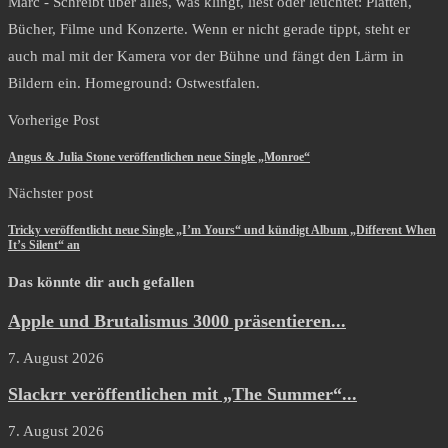
Marc - Schreibt über alles, was klingt, liest oder leuchtet: Platten,
Bücher, Filme und Konzerte. Wenn er nicht gerade tippt, steht er
auch mal mit der Kamera vor der Bühne und fängt den Lärm in
Bildern ein. Homeground: Ostwestfalen.
Vorherige Post
Angus & Julia Stone veröffentlichen neue Single „Monroe“
Nächster post
Tricky veröffentlicht neue Single „I’m Yours“ und kündigt Album „Different When
It’s Silent“ an
Das könnte dir auch gefallen
Apple und Brutalismus 3000 präsentieren...
7. August 2026
Slackrr veröffentlichen mit „The Summer“...
7. August 2026