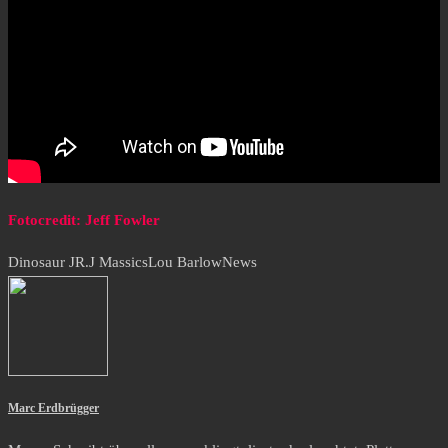
Fotocredit: Jeff Fowler
Dinosaur JR.
J Massics
Lou Barlow
News
Marc Erdbrügger