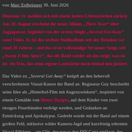
von
Marc Erdbrügger
30. Juni 2026
Dinosaur Jr. melden sich mit einem lauten Lebenszeichen zurück:
Am 28. August erscheint ihr neues Album
„There Near“
über
Jagjaguwar, begleitet von der ersten Single
„Several Got Away“
samt Video. Es ist das sechste Studioalbum seit der Reunion vor
rund 20 Jahren – und das erste vollständige Set neuer Songs seit
„Sweep It Into Space“
, das die Band wieder als das zeigt, was sie
ist: ein Trio, das seine eigene Lautstärke noch einmal neu justiert.
Das Video zu
„Several Got Away“
knüpft an den liebevoll
verschrobenen Visual-Kanon der Band an. Regisseur Guy beschreibt
seine Idee als „Hinterhof-Film mit Augenzwinkern“, inspiriert von
einem Gemälde von
Henry Darger
, auf dem Kinder von zwei
riesigen Feuerhänden verfolgt werden, und Gedanken an
Entrückung und Apokalypse. Gedreht wurde mit der Band auf einem
großen Feld, inklusive wilder Kamera-Jagd und kurzfristig erlernten
Visual-Effekten – ein Clip, der genau den DIY-Geist einfängt, der