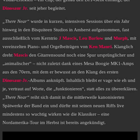
Dinosaur Jr.
seit jeher begleitet.
„There Near“
wurde in kurzen, intensiven Sessions über ein Jahr
hinweg in den Bisquiteen Studios in Amherst aufgenommen, fast
ausschließlich vom Kerntrio
J Mascis
,
Lou Barlow
und
Murph
, mit
vereinzelten Piano- und Orgelbeiträgen von
Ken Mauri
. Klanglich
dreht
Mascis
den Gitarrensound noch eine Spur ursprünglicher und
„animalischer“ – nicht zuletzt dank eines Mesa Boogie MK1-Amps
aus den 70ern, mit dem er bewusst an den Klang des ersten
Dinosaur-Jr.
-Albums anknüpft. Inhaltlich bleibt er vage wie eh und
je, vertraut auf Worte, die „funktionieren“, statt alles zu übererklären.
„There Near“
reiht sich damit in die mittlerweile kanonisierten
Spätwerke der Band ein und dürfte mit seinen neuen Riffs live
mindestens so wuchtig wirken wie die Klassiker – eine
Nordamerika-Tour im Herbst ist bereits angekündigt.