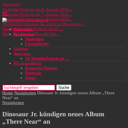
Highlights
Taubertal Festival am 8. August 2026...
Taubertal Festival am 7. August 2026...
Taubertal Festival am 6. August 2026...
Wolfmother bringen das Zakk in Düsseldorf...
Das Full Rewind Festival am 01....
Neuigkeiten
Party On! Ein Ausflug auf den...
Rezensionen
Tonträger
Liveauftritte
Galerien
Interviews
10 Wunderfragen an …
Wir präsentieren
Konzerte/Touren
Festivals
Songs
Suche
Home
Neuigkeiten
Dinosaur Jr. kündigen neues Album „There
Near“ an
Neuigkeiten
Dinosaur Jr. kündigen neues Album
„There Near“ an