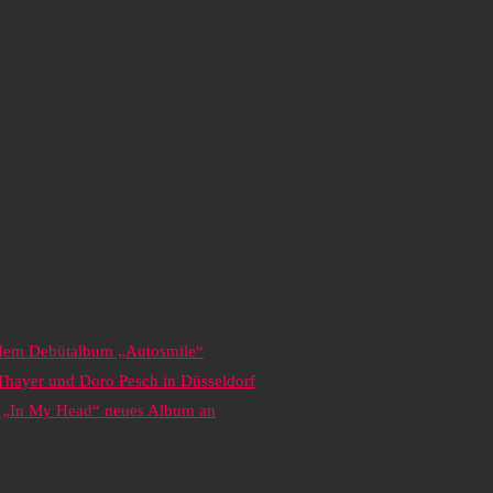
s dem Debütalbum „Autosmile“
 Thayer und Doro Pesch in Düsseldorf
it „In My Head“ neues Album an