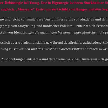
hre Debütsingle bei Young. Der in Eigenregie in ihrem Stockholmer S
 zugleich. „Massacre“ kreist um ein Gefühl von Hunger und den Sog 
are und leicht konsumierbare Version ihrer selbst zu reduzieren und de
geprägt von Storytelling und nordischer Folklore – entzieht sich Festsch
eit von Identität, „
an die unzähligen Versionen eines Menschen, die par
letztlich aber trotzdem unsichtbar, während detailreiche, aufgeladene 
inung zu schwächen und das Werk ohne diesen Einfluss bestehen zu las
hen Zuschreibungen entzieht – und deren künstlerisches Universum sich ge