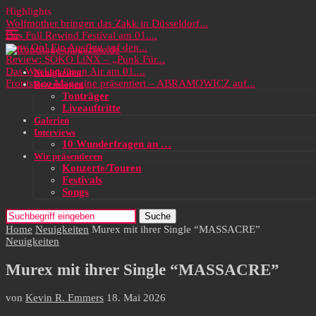
Highlights
Wolfmother bringen das Zakk in Düsseldorf...
Das Full Rewind Festival am 01....
Party On! Ein Ausflug auf den...
Review: SOKO LiNX – „Punk Für...
Das Wacken Open Air am 01....
Neuigkeiten
Frontstage Magazine präsentiert – ABRAMOWICZ auf...
Rezensionen
Tonträger
Liveauftritte
Galerien
Interviews
10 Wunderfragen an …
Wir präsentieren
Konzerte/Touren
Festivals
Songs
Suche
Home
Neuigkeiten
Murex mit ihrer Single “MASSACRE”
Neuigkeiten
Murex mit ihrer Single “MASSACRE”
von
Kevin R. Emmers
18. Mai 2026