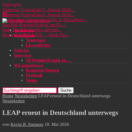
Highlights
Taubertal Festival am 7. August 2026...
Taubertal Festival am 6. August 2026...
Wolfmother bringen das Zakk in Düsseldorf...
Das Full Rewind Festival am 01....
Party On! Ein Ausflug auf den...
Neuigkeiten
Review: SOKO LiNX – „Punk Für...
Rezensionen
Tonträger
Liveauftritte
Galerien
Interviews
10 Wunderfragen an …
Wir präsentieren
Konzerte/Touren
Festivals
Songs
Suche
Home
Neuigkeiten
LEAP erneut in Deutschland unterwegs
Neuigkeiten
LEAP erneut in Deutschland unterwegs
von
Kevin R. Emmers
18. Mai 2026