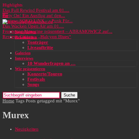
Highlights
Das Full Rewind Festival am 01....
Party On! Ein Ausflug auf den...
Review: SOKO LiNX – „Punk Für...
Das Wacken Open Air am 01....
Frontstage Magazine präsentiert – ABRAMOWICZ auf...
Neuigkeiten
Review: Citizen – „Halcyon Blues“
Rezensionen
Tonträger
Liveauftritte
Galerien
Interviews
10 Wunderfragen an …
Wir präsentieren
Konzerte/Touren
Festivals
Songs
Suche
Home
Tags
Posts getagged mit "Murex"
Murex
Neuigkeiten