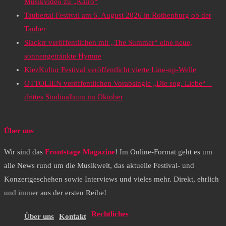
Musikvideo zu „Kairo“
Taubertal Festival am 6. August 2026 in Rothenburg ob der
Tauber
Slackrr veröffentlichen mit „The Summer“ eine neue,
sonnengetränkte Hymne
KiezKultur Festival veröffentlicht vierte Line-up-Welle
OTTOLIEN veröffentlichen Vorabsingle „Die sog. Liebe“ –
drittes Studioalbum im Oktober
Über uns
Wir sind das
Frontstage Magazine
! Im Online-Format geht es um
alle News rund um die Musikwelt, das aktuelle Festival- und
Konzertgeschehen sowie Interviews und vieles mehr. Direkt, ehrlich
und immer aus der ersten Reihe!
Rechtliches
Über uns
Kontakt