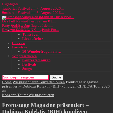
Highlights
Taubertal Festival am 7. August 2026...
Taubertal Festival am 6. August 2026...
Wolfmother bringen das Zakk in Düsseldorf...
Das Full Rewind Festival am 01....
Party On! Ein Ausflug auf den...
Neuigkeiten
Review: SOKO LiNX – „Punk Für...
Rezensionen
Tonträger
Liveauftritte
Galerien
Interviews
10 Wunderfragen an …
Wir präsentieren
Konzerte/Touren
Festivals
Songs
Suche
Home
Wir präsentieren
Konzerte/Touren
Frontstage Magazine
präsentiert – Dubioza Kolektiv (BIH) kündigen CH/DE/A Tour 2026
an
Konzerte/Touren
Wir präsentieren
Frontstage Magazine präsentiert –
Dubioza Kolektiv (BIH) kündigen