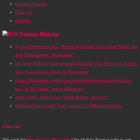
Gender-Hinweis
Über uns
Kontakt
Neueste Beiträge
@ veröffentlichen mit „Punish My Mind“ eine neue Single aus
dem Debütalbum „Autosmile“
50 Jahre KISS in Deutschland: Offizielle Fan-Feier mit Tommy
Thayer und Doro Pesch in Düsseldorf
Chuck Robertson reaktiviert sein Nebenprojekt und kündigt
mit „In My Head“ neues Album an
John Coffey teilen neue Vorab-Single „It’s You“
Bluthund liefern mit „Isso“ einen 2:11-Minuten-Abriss
Über uns
Wir sind das
Frontstage Magazine
! Im Online-Format geht es um