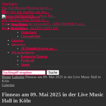
Highlights
Das Full Rewind Festival am 01....
Party On! Ein Ausflug auf den...
Review: SOKO LiNX – „Punk Für...
Das Wacken Open Air am 01....
Frontstage Magazine präsentiert – ABRAMOWICZ auf...
Neuigkeiten
Review: TYNA – „ALLEN GEHT ES“
Rezensionen
Tonträger
Liveauftritte
Galerien
Interviews
10 Wunderfragen an …
Wir präsentieren
Konzerte/Touren
Festivals
Songs
Suche
Home
Galerien
Finneas am 09. Mai 2025 in der Live Music Hall in
Köln
Galerien
Finneas am 09. Mai 2025 in der Live Music
Hall in Köln