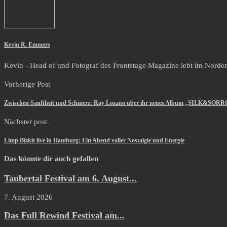
Kevin R. Emmers
Kevin - Head of und Fotograf des Frontstage Magazine lebt im Norden i
Vorherige Post
Zwischen Sanftheit und Schmerz: Ray Lozano über ihr neues Album „SILK&SOR
Nächster post
Limp Bizkit live in Hamburg: Ein Abend voller Nostalgie und Energie
Das könnte dir auch gefallen
Taubertal Festival am 6. August...
7. August 2026
Das Full Rewind Festival am...