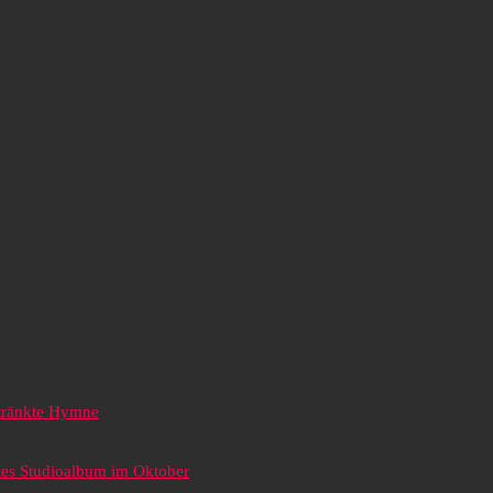
etränkte Hymne
tes Studioalbum im Oktober