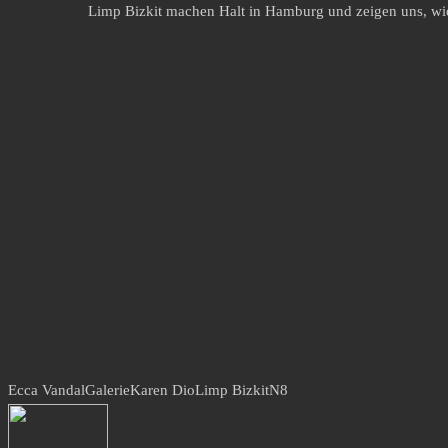
Limp Bizkit machen Halt in Hamburg und zeigen uns, wi
Ecca Vandal
Galerie
Karen Dio
Limp Bizkit
N8