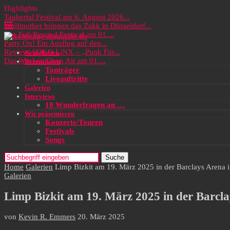
Highlights
Taubertal Festival am 6. August 2026...
Wolfmother bringen das Zakk in Düsseldorf...
Das Full Rewind Festival am 01....
Party On! Ein Ausflug auf den...
Review: SOKO LiNX – „Punk Für...
Neuigkeiten
Das Wacken Open Air am 01....
Rezensionen
Tonträger
Liveauftritte
Galerien
Interviews
10 Wunderfragen an …
Wir präsentieren
Konzerte/Touren
Festivals
Songs
Suche
Home
Galerien
Limp Bizkit am 19. März 2025 in der Barclays Arena
Galerien
Limp Bizkit am 19. März 2025 in der Barc
von
Kevin R. Emmers
20. März 2025