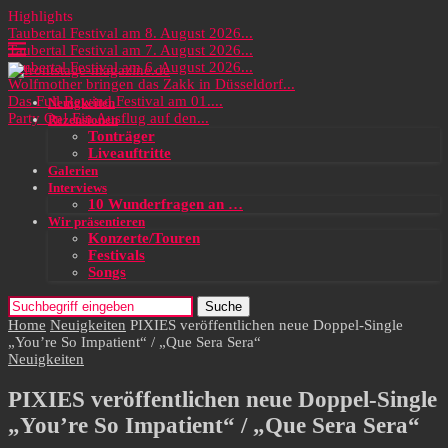
Highlights
Taubertal Festival am 8. August 2026...
Taubertal Festival am 7. August 2026...
Taubertal Festival am 6. August 2026...
Wolfmother bringen das Zakk in Düsseldorf...
Das Full Rewind Festival am 01....
Neuigkeiten
Party On! Ein Ausflug auf den...
Rezensionen
Tonträger
Liveauftritte
Galerien
Interviews
10 Wunderfragen an …
Wir präsentieren
Konzerte/Touren
Festivals
Songs
Suche
Home
Neuigkeiten
PIXIES veröffentlichen neue Doppel-Single
„You’re So Impatient“ / „Que Sera Sera“
Neuigkeiten
PIXIES veröffentlichen neue Doppel-Single
„You’re So Impatient“ / „Que Sera Sera“