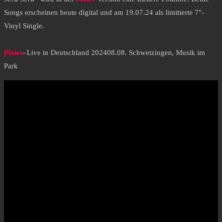
Songs erscheinen heute digital und am 19.07.24 als limitierte 7″-
Vinyl Single.
Pixies
–Live in Deutschland 202408.08. Schwetzingen, Musik im
Park