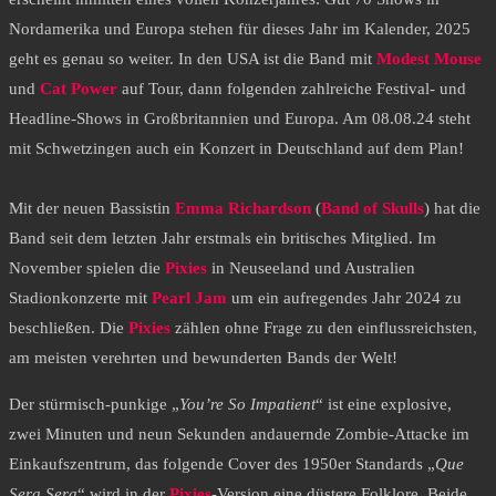
Nordamerika und Europa stehen für dieses Jahr im Kalender, 2025
geht es genau so weiter. In den USA ist die Band mit
Modest Mouse
und
Cat Power
auf Tour, dann folgenden zahlreiche Festival- und
Headline-Shows in Großbritannien und Europa. Am 08.08.24 steht
mit Schwetzingen auch ein Konzert in Deutschland auf dem Plan!
Mit der neuen Bassistin
Emma Richardson
(
Band of Skulls
) hat die
Band seit dem letzten Jahr erstmals ein britisches Mitglied. Im
November spielen die
Pixies
in Neuseeland und Australien
Stadionkonzerte mit
Pearl Jam
um ein aufregendes Jahr 2024 zu
beschließen. Die
Pixies
zählen ohne Frage zu den einflussreichsten,
am meisten verehrten und bewunderten Bands der Welt!
Der stürmisch-punkige „
You’re So Impatient
“ ist eine explosive,
zwei Minuten und neun Sekunden andauernde Zombie-Attacke im
Einkaufszentrum, das folgende Cover des 1950er Standards
„
Que
Sera Sera
“ wird in der
Pixies
-Version eine düstere Folklore. Beide