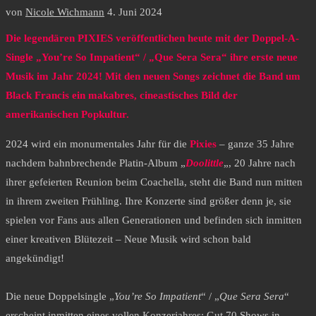
von
Nicole Wichmann
4. Juni 2024
Die legendären PIXIES veröffentlichen heute mit der Doppel-A-
Single „You’re So Impatient“ / „Que Sera Sera“ ihre erste neue
Musik im Jahr 2024! Mit den neuen Songs zeichnet die Band um
Black Francis ein makabres, cineastisches Bild der
amerikanischen Popkultur.
2024 wird ein monumentales Jahr für die
Pixies
– ganze 35 Jahre
nachdem bahnbrechende Platin-Album „
Doolittle
„, 20 Jahre nach
ihrer gefeierten Reunion beim Coachella, steht die Band nun mitten
in ihrem zweiten Frühling. Ihre Konzerte sind größer denn je, sie
spielen vor Fans aus allen Generationen und befinden sich inmitten
einer kreativen Blütezeit – Neue Musik wird schon bald
angekündigt!
Die neue Doppelsingle „
You’re So Impatient
“ / „
Que Sera Sera
“
erscheint inmitten eines vollen Konzerjahres: Gut 70 Shows in