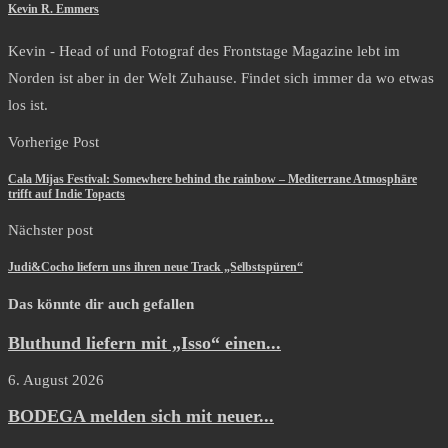
Kevin R. Emmers
Kevin - Head of und Fotograf des Frontstage Magazine lebt im
Norden ist aber in der Welt Zuhause. Findet sich immer da wo etwas
los ist.
Vorherige Post
Cala Mijas Festival: Somewhere behind the rainbow – Mediterrane Atmosphäre
trifft auf Indie Topacts
Nächster post
Judi&Cocho liefern uns ihren neue Track „Selbstspüren“
Das könnte dir auch gefallen
Bluthund liefern mit „Isso“ einen...
6. August 2026
BODEGA melden sich mit neuer...