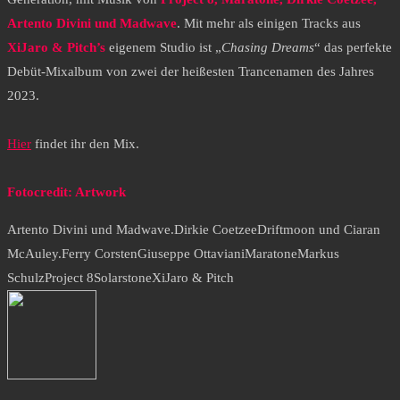
Artento Divini und Madwave
. Mit mehr als einigen Tracks aus
XiJaro & Pitch’s
eigenem Studio ist „
Chasing Dreams
“ das perfekte
Debüt-Mixalbum von zwei der heißesten Trancenamen des Jahres
2023.
Hier
findet ihr den Mix.
Fotocredit: Artwork
Artento Divini und Madwave.
Dirkie Coetzee
Driftmoon und Ciaran
McAuley.
Ferry Corsten
Giuseppe Ottaviani
Maratone
Markus
Schulz
Project 8
Solarstone
XiJaro & Pitch