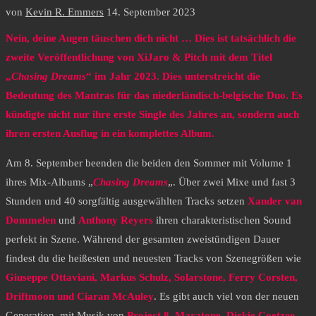
von
Kevin R. Emmers
14. September 2023
Nein, deine Augen täuschen dich nicht … Dies ist tatsächlich die
zweite Veröffentlichung von XiJaro & Pitch mit dem Titel
„
Chasing Dreams
“ im Jahr 2023. Dies unterstreicht die
Bedeutung des Mantras für das niederländisch-belgische Duo. Es
kündigte nicht nur ihre erste Single des Jahres an, sondern auch
ihren ersten Ausflug in ein komplettes Album.
Am 8. September beenden die beiden den Sommer mit Volume 1
ihres Mix-Albums „
Chasing Dreams
„. Über zwei Mixe und fast 3
Stunden und 40 sorgfältig ausgewählten Tracks setzen
Xander van
Dommelen
und
Anthony Reyers
ihren charakteristischen Sound
perfekt in Szene. Während der gesamten zweistündigen Dauer
findest du die heißesten und neuesten Tracks von Szenegrößen wie
Giuseppe Ottaviani, Markus Schulz, Solarstone, Ferry Corsten,
Driftmoon und Ciaran McAuley
. Es gibt auch viel von der neuen
Generation, mit Musik von
Project 8, Maratone, Dirkie Coetzee,