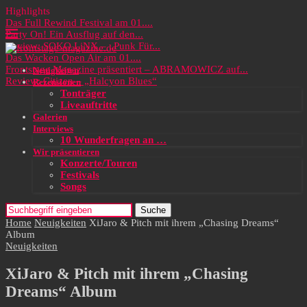
Highlights
Das Full Rewind Festival am 01....
Party On! Ein Ausflug auf den...
Review: SOKO LiNX – „Punk Für...
Das Wacken Open Air am 01....
Frontstage Magazine präsentiert – ABRAMOWICZ auf...
Neuigkeiten
Review: Citizen – „Halcyon Blues“
Rezensionen
Tonträger
Liveauftritte
Galerien
Interviews
10 Wunderfragen an …
Wir präsentieren
Konzerte/Touren
Festivals
Songs
Suche
Home
Neuigkeiten
XiJaro & Pitch mit ihrem „Chasing Dreams“
Album
Neuigkeiten
XiJaro & Pitch mit ihrem „Chasing
Dreams“ Album