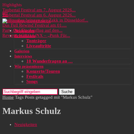
Highlights
Taubertal Festival am 7. August 2026...
Taubertal Festival am 6. August 2026...
Wolfmother bringen das Zakk in Düsseldorf...
Das Full Rewind Festival am 01....
Party On! Ein Ausflug auf den...
Neuigkeiten
Review: SOKO LiNX – „Punk Für...
Rezensionen
Tonträger
Liveauftritte
Galerien
Interviews
10 Wunderfragen an …
Wir präsentieren
Konzerte/Touren
Festivals
Songs
Suche
Home
Tags
Posts getagged mit "Markus Schulz"
Markus Schulz
Neuigkeiten