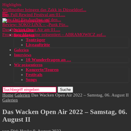
Highlights
Wolfmother bringen das Zakk in Düsseldorf...
Das Full Rewind Festival am 01....
Party On! Ein Ausflug auf den...
Review: SOKO LiNX – „Punk Für...
Das Wacken Open Air am 01....
Neuigkeiten
Frontstage Magazine präsentiert – ABRAMOWICZ auf...
Rezensionen
Tonträger
Liveauftritte
Galerien
Interviews
10 Wunderfragen an …
Wir präsentieren
Konzerte/Touren
Festivals
Songs
Suche
Home
Galerien
Das Wacken Open Air 2022 – Samstag, 06. August II
Galerien
Das Wacken Open Air 2022 – Samstag, 06.
August II