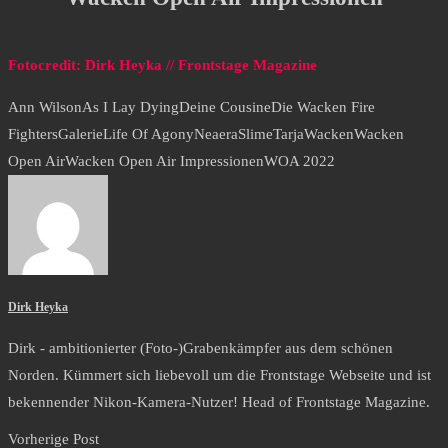
Fotocredit: Dirk Heyka // Frontstage Magazine
Ann Wilson
As I Lay Dying
Deine Cousine
Die Wacken Fire
Fighters
Galerie
Life Of Agony
Neaera
Slime
Tarja
Wacken
Wacken
Open Air
Wacken Open Air Impressionen
WOA 2022
Dirk Heyka
Dirk - ambitionierter (Foto-)Grabenkämpfer aus dem schönen
Norden. Kümmert sich liebevoll um die Frontstage Webseite und ist
bekennender Nikon-Kamera-Nutzer! Head of Frontstage Magazine.
Vorherige Post