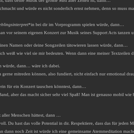
lt, dass deine Musik der größte Mist aller Zeiten ist, dann…
durchmacht und würde es nicht sonderlich ernst nehmen, denn so muss 
eblingsinterpret
*in bei dir im Vorprogramm spielen würde, dann…
man vor seinem eigenen Konzert zur Musik seines Support Acts tanzen 
deinen Namen oder deine Songzeilen tätowieren lassen würde, dann…
 ich weiß wie viel sie mir bedeuten. Wenn dann eine meiner Textzeilen
n würde, dann… wäre ich dabei.
erne mitreden können, also fundiert, nicht einfach nur emotional drau
in für ein Konzert tauschen könntest, dann…
er Band, aber das macht sicher sehr viel Spaß! Man ist genauso mobil wi
aller Menschen hättest, dann …
l. Du hast das volle Potential in dir. Respektiere, dass das für jeden Me
enn dann noch Zeit ist würde ich eine gemeinsame Atemmeditation mac