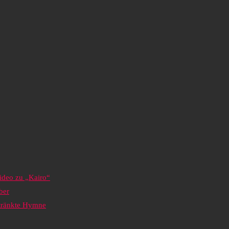
ideo zu „Kairo“
ber
etränkte Hymne