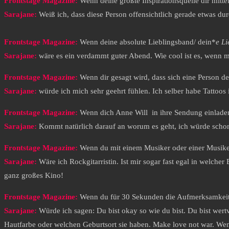
Frontstage Magazine:
Wenn deine größte Inspirationsquelle dir mittei
Sarajane
:
Weiß ich, dass diese Person offensichtlich gerade etwas 
Frontstage Magazine:
Wenn deine absolute Lieblingsband/ dein*
e Li
Sarajane:
wäre es ein verdammt guter Abend. Wie cool ist es, wenn 
Frontstage Magazine:
Wenn dir gesagt wird, dass sich eine Person 
Sarajane
:
würde ich mich sehr geehrt fühlen. Ich selber habe Tattoos
Frontstage Magazine:
Wenn dich Anne Will in ihre Sendung einlade
Sarajane
:
Kommt natürlich darauf an worum es geht, ich würde schon g
Frontstage Magazine:
Wenn du mit einem Musiker oder einer Musiker
Sarajane
:
Wäre ich Rockgitarristin. Ist mir sogar fast egal in welch
ganz großes Kino!
Frontstage Magazine:
Wenn du für 30 Sekunden die Aufmerksamkeit 
Sarajane
:
Würde ich sagen: Du bist okay so wie du bist. Du bist wertvol
Hautfarbe oder welchen Geburtsort sie haben. Make love not war. W