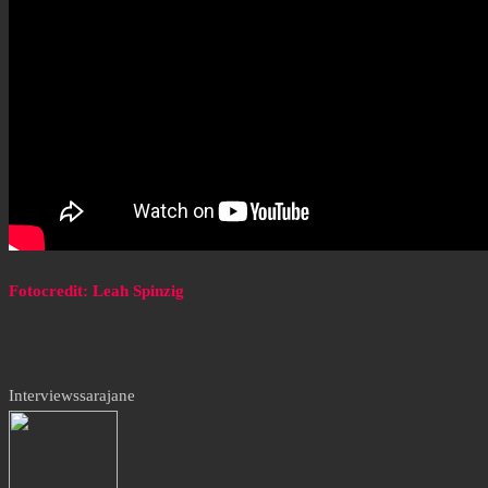
Fotocredit: Leah Spinzig
Interviews
sarajane