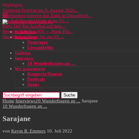
Highlights
Taubertal Festival am 6. August 2026...
Wolfmother bringen das Zakk in Düsseldorf...
Das Full Rewind Festival am 01....
Party On! Ein Ausflug auf den...
Review: SOKO LiNX – „Punk Für...
Neuigkeiten
Das Wacken Open Air am 01....
Rezensionen
Tonträger
Liveauftritte
Galerien
Interviews
10 Wunderfragen an …
Wir präsentieren
Konzerte/Touren
Festivals
Songs
Suche
Home
Interviews
10 Wunderfragen an ...
Sarajane
10 Wunderfragen an ...
Sarajane
von
Kevin R. Emmers
10. Juli 2022