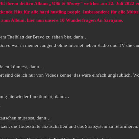
 Mit ihrem dritten Album
„Milk & Money‟
welches am 22. Juli 2022 e
kende Hits für alle hard hustling people. Insbesondere für alle Müt
end zum Album, hier nun unsere 10 Wunderfragen An Sarajane.
m Titelblatt der Bravo zu sehen bist, dann…
Bravo war in meiner Jungend ohne Internet neben Radio und TV die ei
ielen könntest, dann…
ert sind die ich nur von Videos kenne, das wäre einfach unglaublich. W
dung nie wieder funktioniert, dann…
n.
 tauschen müsstest, dann…
zen, die Todesstrafe abzuschaffen und das Strafsystem zu reformieren