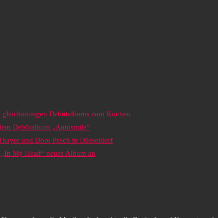
es gleichnamigen Debütalbums zum Kochen
s dem Debütalbum „Autosmile“
 Thayer und Doro Pesch in Düsseldorf
it „In My Head“ neues Album an