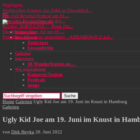
Highlights
Wolfmother bringen das Zakk in Düsseldorf...
Das Full Rewind Festival am 01....
Party On! Ein Ausflug auf den...
Review: SOKO LiNX – „Punk Für...
Das Wacken Open Air am 01....
Neuigkeiten
Frontstage Magazine präsentiert – ABRAMOWICZ auf...
Rezensionen
Tonträger
Liveauftritte
Galerien
Interviews
10 Wunderfragen an …
Wir präsentieren
Konzerte/Touren
Festivals
Songs
Suche
Home
Galerien
Ugly Kid Joe am 19. Juni im Knust in Hamburg
Galerien
Ugly Kid Joe am 19. Juni im Knust in Ham
von
Dirk Heyka
20. Juni 2022