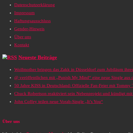
Datenschutzerklärung
Impressum
Haftungsausschluss
Gender-Hinweis
Über uns
Kontakt
Neueste Beiträge
Wolfmother bringen das Zakk in Düsseldorf zum Jubiläum ihr
@ veröffentlichen mit „Punish My Mind“ eine neue Single au
50 Jahre KISS in Deutschland: Offizielle Fan-Feier mit Tommy
Chuck Robertson reaktiviert sein Nebenprojekt und kündigt m
John Coffey teilen neue Vorab-Single „It’s You“
Über uns