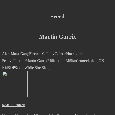
Seeed
Martin Garrix
Alex Mofa Gang
Electric Callboy
Galerie
Hurricane
Festival
Inhaler
Martin Garrix
Millencolin
Milliarden
neck deep
OK
Kid
SDP
Seeed
While She Sleeps
Kevin R. Emmers