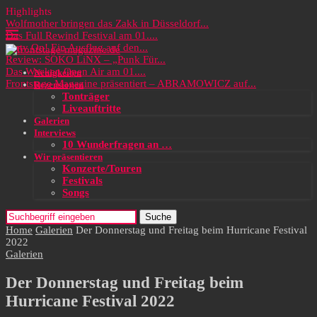
Highlights
Wolfmother bringen das Zakk in Düsseldorf...
Das Full Rewind Festival am 01....
Party On! Ein Ausflug auf den...
Review: SOKO LiNX – „Punk Für...
Das Wacken Open Air am 01....
Neuigkeiten
Frontstage Magazine präsentiert – ABRAMOWICZ auf...
Rezensionen
Tonträger
Liveauftritte
Galerien
Interviews
10 Wunderfragen an …
Wir präsentieren
Konzerte/Touren
Festivals
Songs
Suche
Home
Galerien
Der Donnerstag und Freitag beim Hurricane Festival
2022
Galerien
Der Donnerstag und Freitag beim
Hurricane Festival 2022