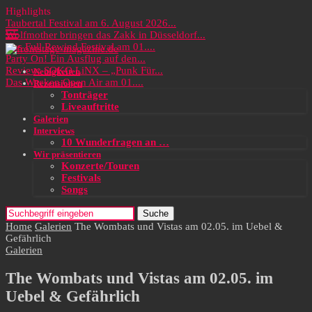
Highlights
Taubertal Festival am 6. August 2026...
Wolfmother bringen das Zakk in Düsseldorf...
Das Full Rewind Festival am 01....
Party On! Ein Ausflug auf den...
Review: SOKO LiNX – „Punk Für...
Neuigkeiten
Das Wacken Open Air am 01....
Rezensionen
Tonträger
Liveauftritte
Galerien
Interviews
10 Wunderfragen an …
Wir präsentieren
Konzerte/Touren
Festivals
Songs
Suche
Home
Galerien
The Wombats und Vistas am 02.05. im Uebel &
Gefährlich
Galerien
The Wombats und Vistas am 02.05. im
Uebel & Gefährlich