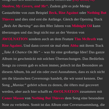
Shadow, My Covers, and Me“
. Zudem gibt es jede Menge
Gastauftritte von zum Beispiel
Beck, Rise Against
oder
Nothing But
Thieves
und dies sind erst die Anfänge. Gleich der Opening Track
„Beds Are Burning“
aus den 80er Jahren von
Midnight Oil
kann
überzeugen und das liegt nicht nur an der Version von
AWOLNATION
sondern auch an dem Feature
Tim Mcllrath
von
Rise Against
. Und dann covert sie mal eben
Abba
mit ihrem Track
„Take A Chance On Me“
– was für eine großartige Idee! Das ganze
Album ist geschmückt mit solchen Überraschungen. Das Bedürfnis
Songs zu covern gab es schon immer, jedoch ist das Besondere an
diesem Album, bis auf ein oder zwei Ausnahmen, dass es sich nicht
um die klassischen Coversongs handelt, die wir sonst kennen. Der
Song
„Maniac“
gehört schon zu denen, die öfters mal gecovert
werden, aber auch hier schafft es
AWOLNATION
zusammen mit
Conor Mason
von
Nothing But Thieves
dem Song eine besondere
Note zu verleihen. Somit ist das Album eine Coveransammlung, die