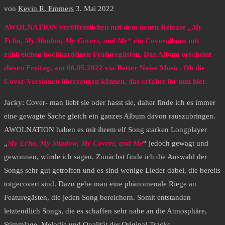
von
Kevin R. Emmers
3. Mai 2022
AWOLNATION veröffentlichen mit dem neuen Release
„My
Echo, My Shadow, My Covers, and Me“
ein Coveralbum mit
zahlreichen hochkarätigen Featuregästen. Das Album erscheint
diesen Freitag, am 06.05.2022 via Better Noise Music. Ob die
Cover-Versionen überzeugen können, das erfahrt ihr nun hier.
Jacky: Cover- man liebt sie oder hasst sie, daher finde ich es immer
eine gewagte Sache gleich ein ganzes Album davon rauszubringen.
AWOLNATION haben es mit ihrem elf Song starken Longplayer
„
My Echo, My Shadow, My Covers, and Me
“ jedoch gewagt und
gewonnen, würde ich sagen. Zunächst finde ich die Auswahl der
Songs sehr gut getroffen und es sind wenige Lieder dabei, die bereits
totgecovert sind. Dazu gebe man eine phänomenale Riege an
Featuregästen, die jeden Song bereichern. Somit entstanden
letztendlich Songs, die es schaffen sehr nahe an die Atmosphäre,
Stimmlage, Melodie und Qualität der Original-Tracks