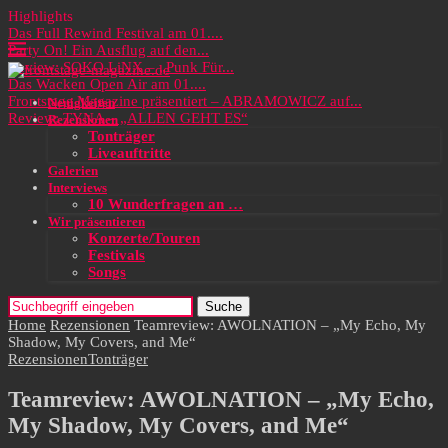
Highlights
Das Full Rewind Festival am 01....
Party On! Ein Ausflug auf den...
Review: SOKO LiNX – „Punk Für...
Das Wacken Open Air am 01....
Frontstage Magazine präsentiert – ABRAMOWICZ auf...
Neuigkeiten
Review: TYNA – „ALLEN GEHT ES“
Rezensionen
Tonträger
Liveauftritte
Galerien
Interviews
10 Wunderfragen an …
Wir präsentieren
Konzerte/Touren
Festivals
Songs
Suche
Home
Rezensionen
Teamreview: AWOLNATION – „My Echo, My
Shadow, My Covers, and Me“
Rezensionen
Tonträger
Teamreview: AWOLNATION – „My Echo,
My Shadow, My Covers, and Me“