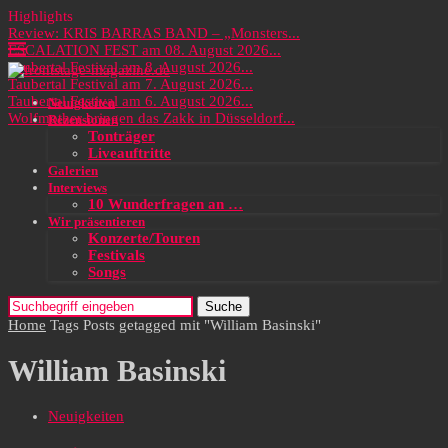
Highlights
Review: KRIS BARRAS BAND – „Monsters...
ESCALATION FEST am 08. August 2026...
Taubertal Festival am 8. August 2026...
Taubertal Festival am 7. August 2026...
Taubertal Festival am 6. August 2026...
Neuigkeiten
Wolfmother bringen das Zakk in Düsseldorf...
Rezensionen
Tonträger
Liveauftritte
Galerien
Interviews
10 Wunderfragen an …
Wir präsentieren
Konzerte/Touren
Festivals
Songs
Suche
Home
Tags
Posts getagged mit "William Basinski"
William Basinski
Neuigkeiten