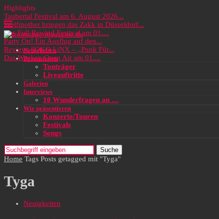
Highlights
Taubertal Festival am 6. August 2026...
Wolfmother bringen das Zakk in Düsseldorf...
Das Full Rewind Festival am 01....
Party On! Ein Ausflug auf den...
Review: SOKO LiNX – „Punk Für...
Neuigkeiten
Das Wacken Open Air am 01....
Rezensionen
Tonträger
Liveauftritte
Galerien
Interviews
10 Wunderfragen an …
Wir präsentieren
Konzerte/Touren
Festivals
Songs
Suche
Home
Tags
Posts getagged mit "Tyga"
Tyga
Neuigkeiten