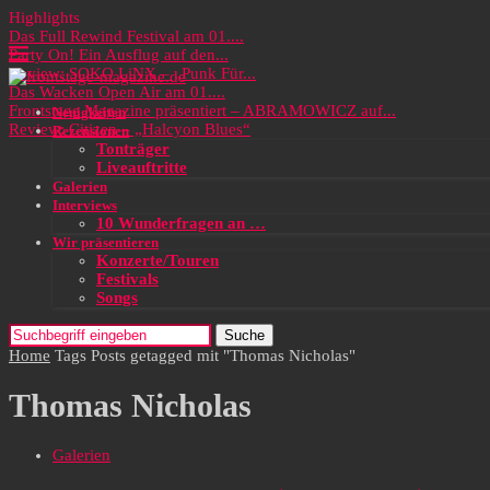
Highlights
Das Full Rewind Festival am 01....
Party On! Ein Ausflug auf den...
Review: SOKO LiNX – „Punk Für...
Das Wacken Open Air am 01....
Frontstage Magazine präsentiert – ABRAMOWICZ auf...
Neuigkeiten
Review: Citizen – „Halcyon Blues“
Rezensionen
Tonträger
Liveauftritte
Galerien
Interviews
10 Wunderfragen an …
Wir präsentieren
Konzerte/Touren
Festivals
Songs
Suche
Home
Tags
Posts getagged mit "Thomas Nicholas"
Thomas Nicholas
Galerien