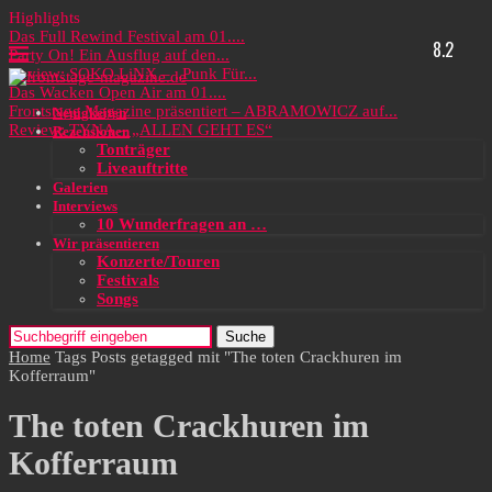
Highlights
Das Full Rewind Festival am 01....
8.2
Party On! Ein Ausflug auf den...
Review: SOKO LiNX – „Punk Für...
Das Wacken Open Air am 01....
Frontstage Magazine präsentiert – ABRAMOWICZ auf...
Neuigkeiten
Review: TYNA – „ALLEN GEHT ES“
Rezensionen
Tonträger
Liveauftritte
Galerien
Interviews
10 Wunderfragen an …
Wir präsentieren
Konzerte/Touren
Festivals
Songs
Suche
Home
Tags
Posts getagged mit "The toten Crackhuren im
Kofferraum"
The toten Crackhuren im
Kofferraum