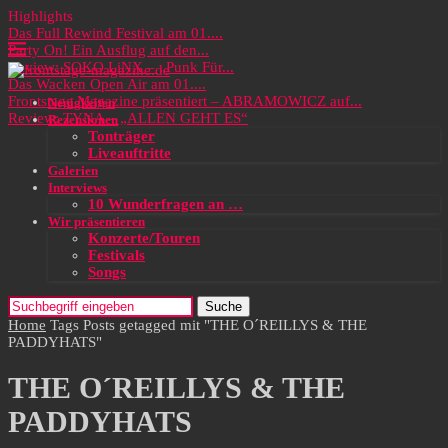
Highlights
Das Full Rewind Festival am 01....
Party On! Ein Ausflug auf den...
Review: SOKO LiNX – „Punk Für...
Das Wacken Open Air am 01....
Frontstage Magazine präsentiert – ABRAMOWICZ auf...
Neuigkeiten
Review: TYNA – „ALLEN GEHT ES“
Rezensionen
Tonträger
Liveauftritte
Galerien
Interviews
10 Wunderfragen an …
Wir präsentieren
Konzerte/Touren
Festivals
Songs
Suche
Home
Tags
Posts getagged mit "THE O´REILLYS & THE
PADDYHATS"
THE O´REILLYS & THE
PADDYHATS