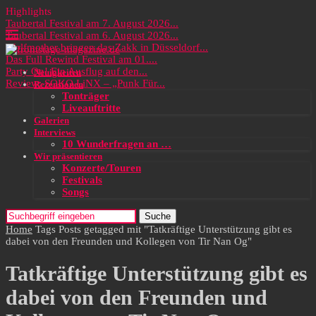
Highlights
Taubertal Festival am 7. August 2026...
Taubertal Festival am 6. August 2026...
Wolfmother bringen das Zakk in Düsseldorf...
Das Full Rewind Festival am 01....
Party On! Ein Ausflug auf den...
Neuigkeiten
Review: SOKO LiNX – „Punk Für...
Rezensionen
Tonträger
Liveauftritte
Galerien
Interviews
10 Wunderfragen an …
Wir präsentieren
Konzerte/Touren
Festivals
Songs
Suche
Home
Tags
Posts getagged mit "Tatkräftige Unterstützung gibt es
dabei von den Freunden und Kollegen von Tir Nan Og"
Tatkräftige Unterstützung gibt es
dabei von den Freunden und