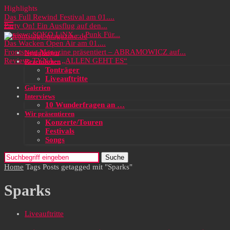
Highlights
Das Full Rewind Festival am 01....
Party On! Ein Ausflug auf den...
Review: SOKO LiNX – „Punk Für...
Das Wacken Open Air am 01....
Frontstage Magazine präsentiert – ABRAMOWICZ auf...
Neuigkeiten
Review: TYNA – „ALLEN GEHT ES“
Rezensionen
Tonträger
Liveauftritte
Galerien
Interviews
10 Wunderfragen an …
Wir präsentieren
Konzerte/Touren
Festivals
Songs
Suche
Home
Tags
Posts getagged mit "Sparks"
Sparks
Liveauftritte