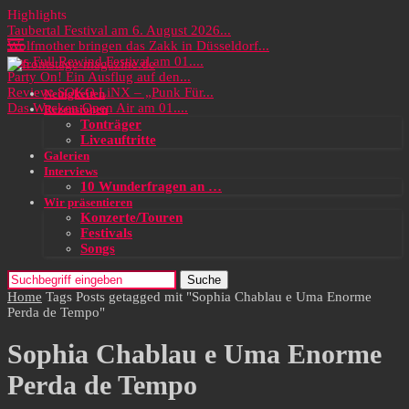
Highlights
Taubertal Festival am 6. August 2026...
Wolfmother bringen das Zakk in Düsseldorf...
Das Full Rewind Festival am 01....
Party On! Ein Ausflug auf den...
Review: SOKO LiNX – „Punk Für...
Neuigkeiten
Das Wacken Open Air am 01....
Rezensionen
Tonträger
Liveauftritte
Galerien
Interviews
10 Wunderfragen an …
Wir präsentieren
Konzerte/Touren
Festivals
Songs
Suche
Home
Tags
Posts getagged mit "Sophia Chablau e Uma Enorme
Perda de Tempo"
Sophia Chablau e Uma Enorme
Perda de Tempo