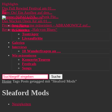
Highlights
Das Full Rewind Festival am 01....
Party On! Ein Ausflug auf den...
Review: SOKO LiNX – „Punk Für...
Das Wacken Open Air am 01....
Frontstage Magazine präsentiert – ABRAMOWICZ auf...
Neuigkeiten
Review: Citizen – „Halcyon Blues“
Rezensionen
Tonträger
Liveauftritte
Galerien
Interviews
10 Wunderfragen an …
Wir präsentieren
Konzerte/Touren
Festivals
Songs
Suche
Home
Tags
Posts getagged mit "Sleaford Mods"
Sleaford Mods
Neuigkeiten