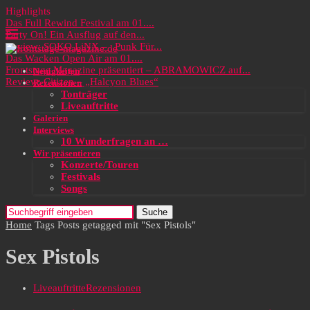
Highlights
Das Full Rewind Festival am 01....
Party On! Ein Ausflug auf den...
Review: SOKO LiNX – „Punk Für...
Das Wacken Open Air am 01....
Frontstage Magazine präsentiert – ABRAMOWICZ auf...
Neuigkeiten
Review: Citizen – „Halcyon Blues“
Rezensionen
Tonträger
Liveauftritte
Galerien
Interviews
10 Wunderfragen an …
Wir präsentieren
Konzerte/Touren
Festivals
Songs
Suche
Home
Tags
Posts getagged mit "Sex Pistols"
Sex Pistols
Liveauftritte
Rezensionen